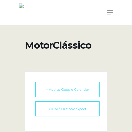
Skip
Menu
to
main
content
MotorClássico
+ Add to Google Calendar
+ iCal / Outlook export